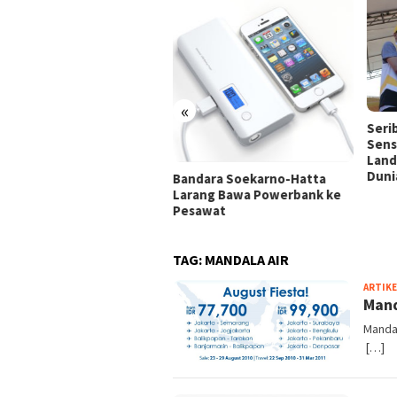
dara Baru Ahmad Yani
«
marang
Seri
Sensa
Land
Duni
Bandara Soekarno-Hatta
Larang Bawa Powerbank ke
Pesawat
TAG:
MANDALA AIR
ARTIKE
Mand
Mandal
[…]