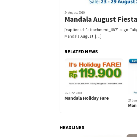
24 August 2010
Mandala August Fiest
[caption id="attachment_687" align="al
Mandala August […]
RELATED NEWS
26 June 2010
Mandala Holiday Fare
24 Jun
Mand
HEADLINES