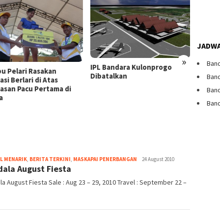
JADWA
»
Band
IPL Bandara Kulonprogo
bu Pelari Rasakan
Dibatalkan
Band
Arti T
si Berlari di Atas
Pesaw
asan Pacu Pertama di
Band
a
Band
Webmaster
L MENARIK
,
BERITA TERKINI
,
MASKAPAI PENERBANGAN
24 August 2010
ala August Fiesta
a August Fiesta Sale : Aug 23 – 29, 2010 Travel : September 22 –