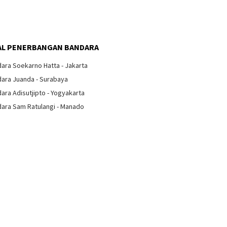
L PENERBANGAN BANDARA
Bandara Baru Ahmad Yani
ara Soekarno Hatta - Jakarta
Semarang
ara Juanda - Surabaya
anda Lampu di Kabin
at
ara Adisutjipto - Yogyakarta
Bandara
ara Sam Ratulangi - Manado
Larang 
Pesawa