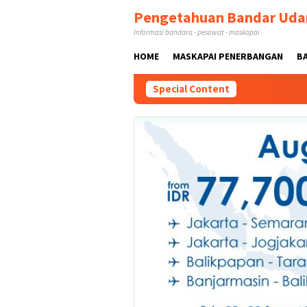
Skip
Pengetahuan Bandar Uda
to
Informasi bandara - pesawat - maskapai
content
HOME
MASKAPAI PENERBANGAN
B
Special Content