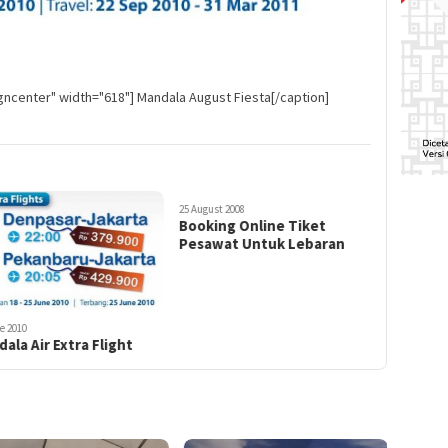
a
igncenter" width="618"] Mandala August Fiesta[/caption]
25 August 2008
Booking Online Tiket
Pesawat Untuk Lebaran
e 2010
ala Air Extra Flight