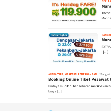
BERITA
Mand
These 
Mandal
BANDAR
Mand
EXTRA 
: […]
Webmaster
ANEKA TIPS
,
MASKAPAI PENERBANGAN
25 August
Booking Online Tiket Pesawat
Budaya mudik di hari lebaran merupakan h
biaya […]