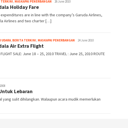
Webmaster
 TERKINI
,
MASKAPAI PENERBANGAN
26 June 2010
ala Holiday Fare
expenditures are in line with the company’s Garuda Airlines,
a Airlines and two charter […]
Webmaster
 UDARA
,
BERITA TERKINI
,
MASKAPAI PENERBANGAN
24 June 2010
ala Air Extra Flight
FLIGHT SALE: June 18 – 25, 2010 TRAVEL : June 25, 2010 ROUTE
 2008
 Untuk Lebaran
al yang sulit dihilangkan. Walaupun acara mudik memerlukan