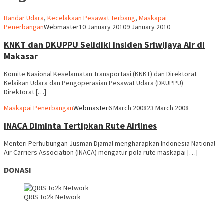
Bandar Udara
,
Kecelakaan Pesawat Terbang
,
Maskapai
Penerbangan
Webmaster
10 January 2010
9 January 2010
KNKT dan DKUPPU Selidiki Insiden Sriwijaya Air di
Makasar
Komite Nasional Keselamatan Transportasi (KNKT) dan Direktorat
Kelaikan Udara dan Pengoperasian Pesawat Udara (DKUPPU)
Direktorat […]
Maskapai Penerbangan
Webmaster
6 March 2008
23 March 2008
INACA Diminta Tertipkan Rute Airlines
Menteri Perhubungan Jusman Djamal mengharapkan Indonesia National
Air Carriers Association (INACA) mengatur pola rute maskapai […]
DONASI
QRIS To2k Network