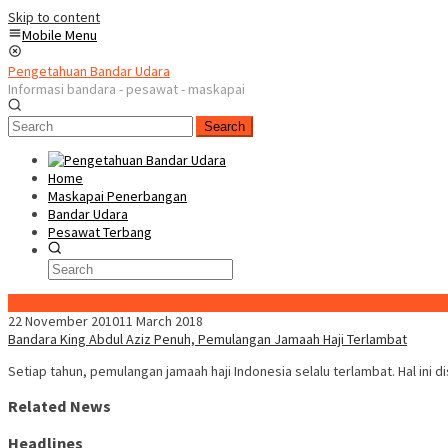
Skip to content
Mobile Menu
Pengetahuan Bandar Udara
Informasi bandara - pesawat - maskapai
Search
Home
Maskapai Penerbangan
Bandar Udara
Pesawat Terbang
Special Content
22 November 2010
11 March 2018
Bandara King Abdul Aziz Penuh, Pemulangan Jamaah Haji Terlambat
Setiap tahun, pemulangan jamaah haji Indonesia selalu terlambat. Hal ini d
Related News
Headlines