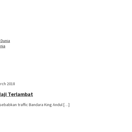
nia
rch 2018
aji Terlambat
isebabkan traffic Bandara King Andul […]