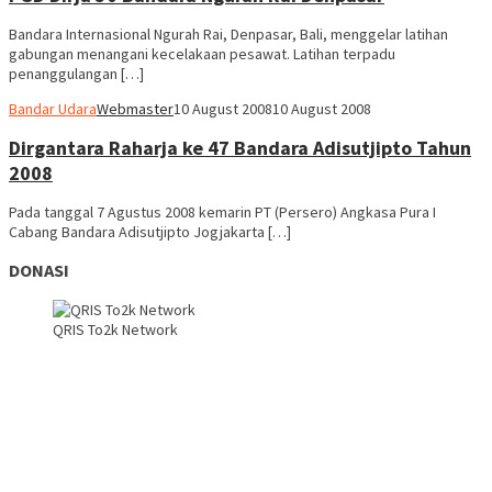
Bandara Internasional Ngurah Rai, Denpasar, Bali, menggelar latihan
gabungan menangani kecelakaan pesawat. Latihan terpadu
penanggulangan […]
Bandar Udara
Webmaster
10 August 2008
10 August 2008
Dirgantara Raharja ke 47 Bandara Adisutjipto Tahun
2008
Pada tanggal 7 Agustus 2008 kemarin PT (Persero) Angkasa Pura I
Cabang Bandara Adisutjipto Jogjakarta […]
DONASI
QRIS To2k Network