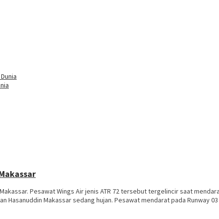
nia
 Makassar
kassar. Pesawat Wings Air jenis ATR 72 tersebut tergelincir saat mendar
tan Hasanuddin Makassar sedang hujan. Pesawat mendarat pada Runway 03 d