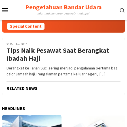
Skip
Pengetahuan Bandar Udara
Mobile
to
Informasi bandara - pesawat - maskapai
content
Menu
Special Content
20 October 2007
Tips Naik Pesawat Saat Berangkat
Ibadah Haji
Berangkat ke Tanah Suci sering menjadi pengalaman pertama bagi
calon jamaah haji. Pengalaman pertama ke luar negeri, […]
RELATED NEWS
HEADLINES