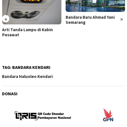
Bandara Baru Ahmad Yani
«
»
Semarang
Bandara Soekarno-Hatta
Larang Bawa Powerbank ke
Pesawat
TAG:
BANDARA KENDARI
Bandara Haluoleo Kendari
DONASI