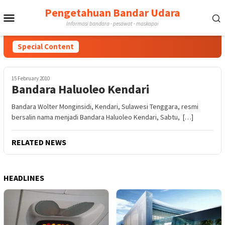
Skip
Pengetahuan Bandar Udara
Mobile
to
Informasi bandara - pesawat - maskapai
content
Menu
Special Content
15 February 2010
Bandara Haluoleo Kendari
Bandara Wolter Monginsidi, Kendari, Sulawesi Tenggara, resmi
bersalin nama menjadi Bandara Haluoleo Kendari, Sabtu, […]
RELATED NEWS
HEADLINES