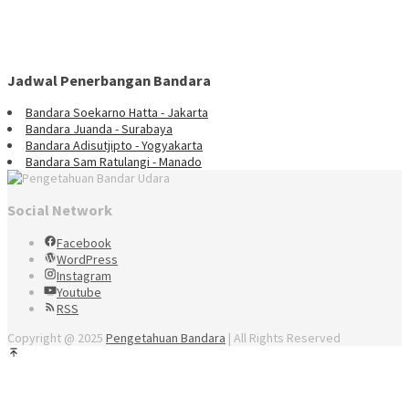
Jadwal Penerbangan Bandara
Bandara Soekarno Hatta - Jakarta
Bandara Juanda - Surabaya
Bandara Adisutjipto - Yogyakarta
Bandara Sam Ratulangi - Manado
Social Network
Facebook
WordPress
Instagram
Youtube
RSS
Copyright @ 2025
Pengetahuan Bandara
| All Rights Reserved