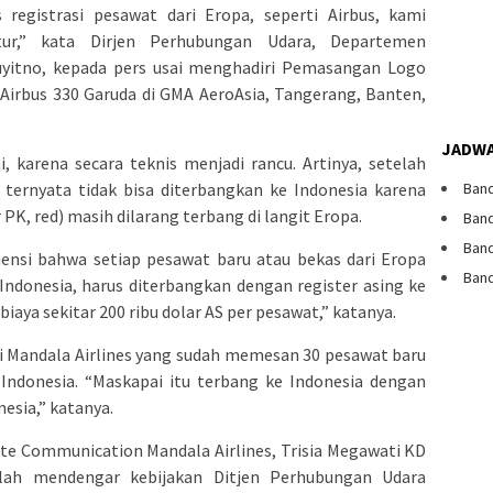
 registrasi pesawat dari Eropa, seperti Airbus, kami
tur,” kata Dirjen Perhubungan Udara, Departemen
uyitno, kepada pers usai menghadiri Pemasangan Logo
t Airbus 330 Garuda di GMA AeroAsia, Tangerang, Banten,
JADWA
, karena secara teknis menjadi rancu. Artinya, setelah
Band
ternyata tidak bisa diterbangkan ke Indonesia karena
 PK, red) masih dilarang terbang di langit Eropa.
Band
Band
kuensi bahwa setiap pesawat baru atau bekas dari Eropa
Band
Indonesia, harus diterbangkan dengan register asing ke
iaya sekitar 200 ribu dolar AS per pesawat,” katanya.
 Mandala Airlines yang sudah memesan 30 pesawat baru
i Indonesia. “Maskapai itu terbang ke Indonesia dengan
nesia,” katanya.
ate Communication Mandala Airlines, Trisia Megawati KD
ah mendengar kebijakan Ditjen Perhubungan Udara