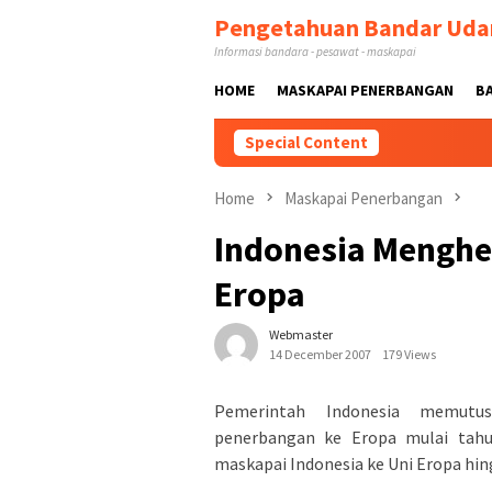
Skip
Pengetahuan Bandar Uda
to
Informasi bandara - pesawat - maskapai
content
HOME
MASKAPAI PENERBANGAN
B
Special Content
Home
Maskapai Penerbangan
Indonesia Menghe
Eropa
Webmaster
14 December 2007
179 Views
Pemerintah Indonesia memutus
penerbangan ke Eropa mulai tahu
maskapai Indonesia ke Uni Eropa hin