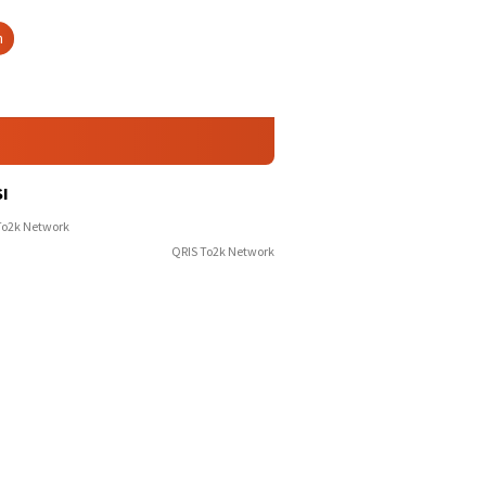
h
I
QRIS To2k Network