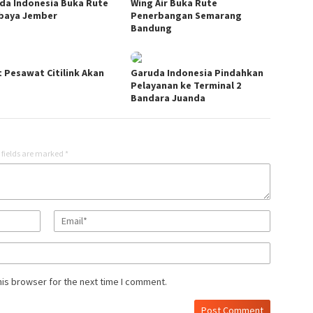
da Indonesia Buka Rute
Wing Air Buka Rute
baya Jember
Penerbangan Semarang
Bandung
t Pesawat Citilink Akan
Garuda Indonesia Pindahkan
Pelayanan ke Terminal 2
Bandara Juanda
 fields are marked
*
his browser for the next time I comment.