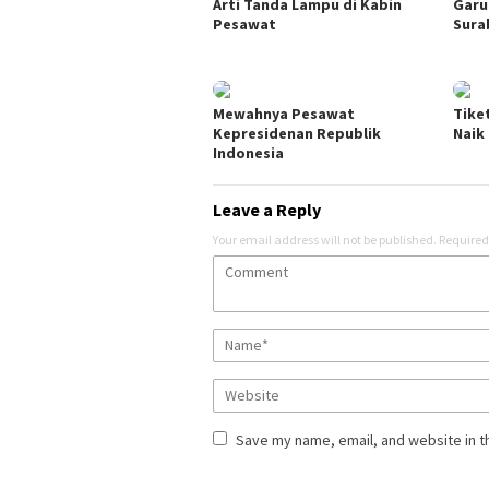
Arti Tanda Lampu di Kabin
Garu
Pesawat
Sura
Mewahnya Pesawat
Tike
Kepresidenan Republik
Naik
Indonesia
Leave a Reply
Your email address will not be published.
Required
Save my name, email, and website in t