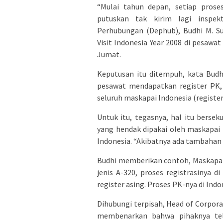
“Mulai tahun depan, setiap proses
putuskan tak kirim lagi inspek
Perhubungan (Dephub), Budhi M. S
Visit Indonesia Year 2008 di pesawa
Jumat.
Keputusan itu ditempuh, kata Budhi
pesawat mendapatkan register PK, 
seluruh maskapai Indonesia (register
Untuk itu, tegasnya, hal itu berse
yang hendak dipakai oleh maskapai 
Indonesia. “Akibatnya ada tambahan b
Budhi memberikan contoh, Maskapai
jenis A-320, proses registrasinya d
register asing. Proses PK-nya di Indo
Dihubungi terpisah, Head of Corpor
membenarkan bahwa pihaknya tel