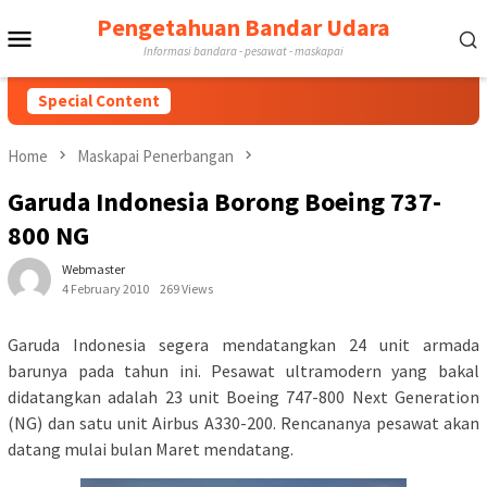
Skip
Pengetahuan Bandar Udara
Mobile
to
Informasi bandara - pesawat - maskapai
content
Menu
Special Content
Home
Maskapai Penerbangan
Garuda Indonesia Borong Boeing 737-
800 NG
Webmaster
4 February 2010
269 Views
Garuda Indonesia segera mendatangkan 24 unit armada
barunya pada tahun ini. Pesawat ultramodern yang bakal
didatangkan adalah 23 unit Boeing 747-800 Next Generation
(NG) dan satu unit Airbus A330-200. Rencananya pesawat akan
datang mulai bulan Maret mendatang.