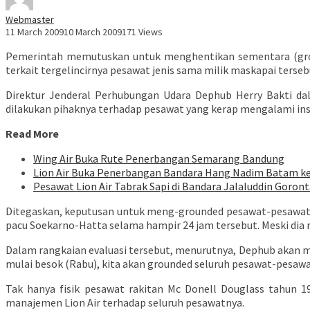
Webmaster
11 March 2009
10 March 2009
171 Views
Pemerintah memutuskan untuk menghentikan sementara (ground
terkait tergelincirnya pesawat jenis sama milik maskapai terseb
Direktur Jenderal Perhubungan Udara Dephub Herry Bakti d
dilakukan pihaknya terhadap pesawat yang kerap mengalami ins
Read More
Wing Air Buka Rute Penerbangan Semarang Bandung
Lion Air Buka Penerbangan Bandara Hang Nadim Batam ke 
Pesawat Lion Air Tabrak Sapi di Bandara Jalaluddin Goront
Ditegaskan, keputusan untuk meng-grounded pesawat-pesawat m
pacu Soekarno-Hatta selama hampir 24 jam tersebut. Meski dia m
Dalam rangkaian evaluasi tersebut, menurutnya, Dephub akan m
mulai besok (Rabu), kita akan grounded seluruh pesawat-pesawa
Tak hanya fisik pesawat rakitan Mc Donell Douglass tahun 1
manajemen Lion Air terhadap seluruh pesawatnya.