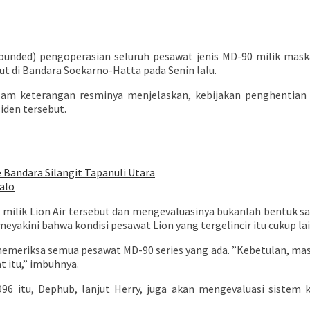
ed) pengoperasian seluruh pesawat jenis MD-90 milik maskapa
ut di Bandara Soekarno-Hatta pada Senin lalu.
alam keterangan resminya menjelaskan, kebijakan penghentia
iden tersebut.
Bandara Silangit Tapanuli Utara
alo
ilik Lion Air tersebut dan mengevaluasinya bukanlah bentuk san
eyakini bahwa kondisi pesawat Lion yang tergelincir itu cukup la
emeriksa semua pesawat MD-90 series yang ada. ”Kebetulan, maska
t itu,” imbuhnya.
996 itu, Dephub, lanjut Herry, juga akan mengevaluasi siste