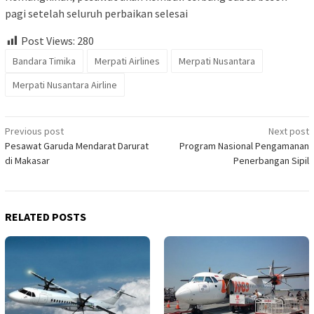
pagi setelah seluruh perbaikan selesai
Post Views:
280
Bandara Timika
Merpati Airlines
Merpati Nusantara
Merpati Nusantara Airline
Post
Previous post
Next post
Pesawat Garuda Mendarat Darurat
Program Nasional Pengamanan
navigation
di Makasar
Penerbangan Sipil
RELATED POSTS