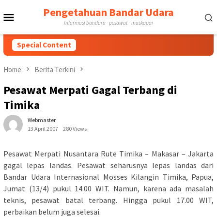
Skip
Pengetahuan Bandar Udara
Mobile
to
Informasi bandara - pesawat - maskapai
content
Menu
Special Content
Home
Berita Terkini
Pesawat Merpati Gagal Terbang di
Timika
Webmaster
13 April 2007
280 Views
Pesawat Merpati Nusantara Rute Timika – Makasar – Jakarta
gagal lepas landas. Pesawat seharusnya lepas landas dari
Bandar Udara Internasional Mosses Kilangin Timika, Papua,
Jumat (13/4) pukul 14.00 WIT. Namun, karena ada masalah
teknis, pesawat batal terbang. Hingga pukul 17.00 WIT,
perbaikan belum juga selesai.