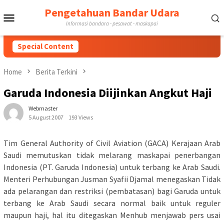
Skip
Pengetahuan Bandar Udara
Mobile
to
Informasi bandara - pesawat - maskapai
content
Menu
Special Content
Home
Berita Terkini
Garuda Indonesia Diijinkan Angkut Haji
Webmaster
5 August 2007
193 Views
Tim General Authority of Civil Aviation (GACA) Kerajaan Arab
Saudi memutuskan tidak melarang maskapai penerbangan
Indonesia (PT. Garuda Indonesia) untuk terbang ke Arab Saudi.
Menteri Perhubungan Jusman Syafii Djamal menegaskan Tidak
ada pelarangan dan restriksi (pembatasan) bagi Garuda untuk
terbang ke Arab Saudi secara normal baik untuk reguler
maupun haji, hal itu ditegaskan Menhub menjawab pers usai