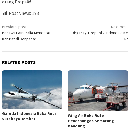
orang Eropaâ€.
Post Views:
193
Post
Previous post
Next post
Pesawat Australia Mendarat
Dirgahayu Republik Indonesia Ke
navigation
Darurat di Denpasar
62
RELATED POSTS
Garuda Indonesia Buka Rute
Wing Air Buka Rute
Surabaya Jember
Penerbangan Semarang
Bandung